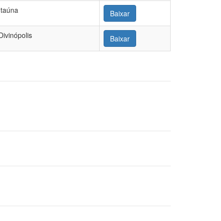
Itaúna
Baixar
Divinópolis
Baixar