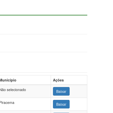
Município
Ações
Não selecionado
Baixar
Piracema
Baixar