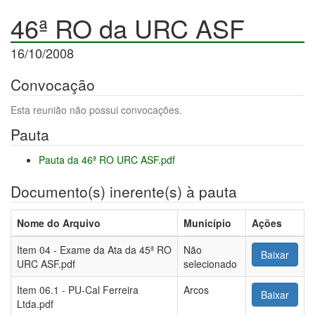
46ª RO da URC ASF
16/10/2008
Convocação
Esta reunião não possui convocações.
Pauta
Pauta da 46ª RO URC ASF.pdf
Documento(s) inerente(s) à pauta
Nome do Arquivo
Município
Ações
Item 04 - Exame da Ata da 45ª RO
Não
Baixar
URC ASF.pdf
selecionado
Item 06.1 - PU-Cal Ferreira
Arcos
Baixar
Ltda.pdf