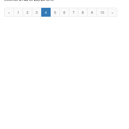
«
1
2
3
4
5
6
7
8
9
10
»