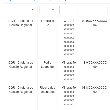
DGR - Diretoria de
Francisco
CTEEP
02.9XX.XXX/XXXX-
Gestão Regional
Sá
xxxxxxx
04
xxxxxxx
xxxxxxx
xxxxxxx
xxxxxxx
xxxxxxx
xxxxxxx
xxxxxxx
DGR - Diretoria de
Pedro
Mineração
18.0XX.XXX/XXXX-
Gestão Regional
Leopoldo
xxxxxxx
09
xxxxxxx
xxxxxxx
xxxxxxx
DGR - Diretoria de
Riacho dos
Mineração
08.8XX.XXX/XXXX-
Gestão Regional
Machados
xxxxxxx
62
xxxxxxx
xxxxxxx
xxxxxxx