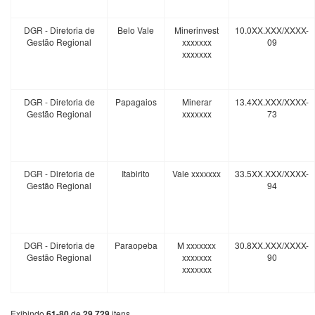
DGR - Diretoria de
Belo Vale
Minerinvest
10.0XX.XXX/XXXX-
Gestão Regional
xxxxxxx
09
xxxxxxx
DGR - Diretoria de
Papagaios
Minerar
13.4XX.XXX/XXXX-
Gestão Regional
xxxxxxx
73
DGR - Diretoria de
Itabirito
Vale xxxxxxx
33.5XX.XXX/XXXX-
Gestão Regional
94
DGR - Diretoria de
Paraopeba
M xxxxxxx
30.8XX.XXX/XXXX-
Gestão Regional
xxxxxxx
90
xxxxxxx
Exibindo
61-80
de
29,729
itens.