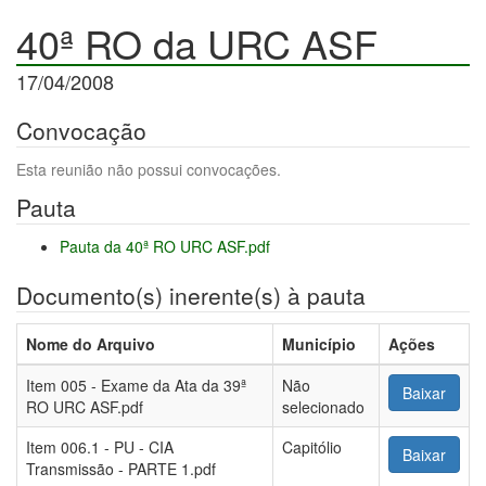
40ª RO da URC ASF
17/04/2008
Convocação
Esta reunião não possui convocações.
Pauta
Pauta da 40ª RO URC ASF.pdf
Documento(s) inerente(s) à pauta
Nome do Arquivo
Município
Ações
Item 005 - Exame da Ata da 39ª
Não
Baixar
RO URC ASF.pdf
selecionado
Item 006.1 - PU - CIA
Capitólio
Baixar
Transmissão - PARTE 1.pdf