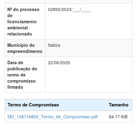
Nº do processo
02893/2023/___/____
de
licenciamento
ambiental
relacionado
Município do
Itabira
empreendimento
Data de
22/06/2026
publicação do
termo de
compromisso
firmado
Termo de Compromisso
Tamanho
SEI_138716853_Termo_de_Compromisso.pdf
84.17 KiB