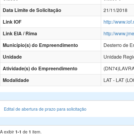
Data Limite de Solicitação
21/11/2018
Link IOF
http://www.iof
Link EIA / Rima
http://www.jm
Município(s) do Empreendimento
Desterro de E
Unidade
Unidade Regio
Atividade(s) do Empreendimento
(DN74)LAVR
Modalidade
LAT - LAT (LO
Edital de abertura de prazo para solicitação
A exibir
1-1
de
1
item.