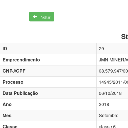
Voltar
S
ID
29
Empreendimento
JMN MINERA
CNPJ/CPF
08.579.947/0
Processo
14945/2011/0
Data Publicação
06/10/2018
Ano
2018
Mês
Setembro
Classe
classe 6