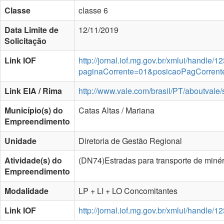
Classe
classe 6
Data Limite de
12/11/2019
Solicitação
Link IOF
http://jornal.iof.mg.gov.br/xmlui/handle
paginaCorrente=01&posicaoPagCorren
Link EIA / Rima
http://www.vale.com/brasil/PT/aboutvale
Município(s) do
Catas Altas / Mariana
Empreendimento
Unidade
Diretoria de Gestão Regional
Atividade(s) do
(DN74)Estradas para transporte de m
Empreendimento
Modalidade
LP + LI + LO Concomitantes
Link IOF
http://jornal.iof.mg.gov.br/xmlui/handle