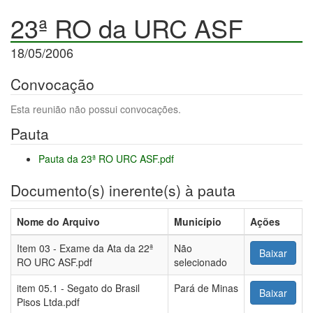
23ª RO da URC ASF
18/05/2006
Convocação
Esta reunião não possui convocações.
Pauta
Pauta da 23ª RO URC ASF.pdf
Documento(s) inerente(s) à pauta
Nome do Arquivo
Município
Ações
Item 03 - Exame da Ata da 22ª
Não
Baixar
RO URC ASF.pdf
selecionado
item 05.1 - Segato do Brasil
Pará de Minas
Baixar
Pisos Ltda.pdf