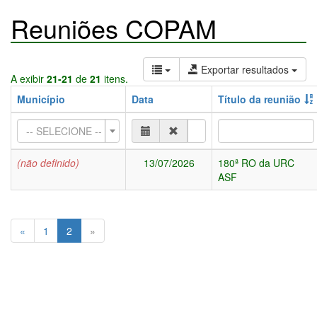
Reuniões COPAM
Exportar resultados
A exibir
21-21
de
21
itens.
Município
Data
Título da reunião
-- SELECIONE --
(não definido)
13/07/2026
180ª RO da URC
ASF
«
1
2
»