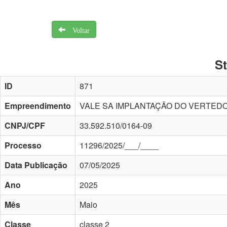
Voltar
S
ID
871
Empreendimento
VALE SA IMPLANTAÇÃO DO VERTEDO
CNPJ/CPF
33.592.510/0164-09
Processo
11296/2025/___/____
Data Publicação
07/05/2025
Ano
2025
Mês
Maio
Classe
classe 2