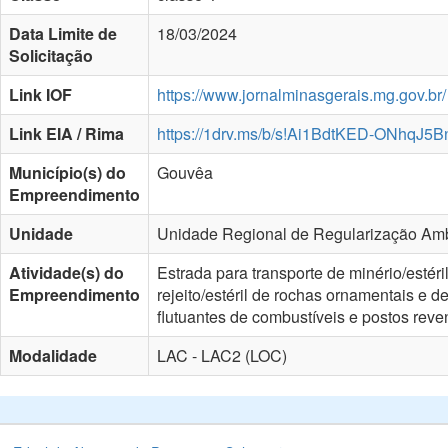
Data Limite de
18/03/2024
Solicitação
Link IOF
https://www.jornalminasgerais.mg.gov.br/
Link EIA / Rima
https://1drv.ms/b/s!Ai1BdtKED-ONhqJ
Município(s) do
Gouvêa
Empreendimento
Unidade
Unidade Regional de Regularização Amb
Atividade(s) do
Estrada para transporte de minério/estér
Empreendimento
rejeito/estéril de rochas ornamentais e 
flutuantes de combustíveis e postos rev
Modalidade
LAC - LAC2 (LOC)