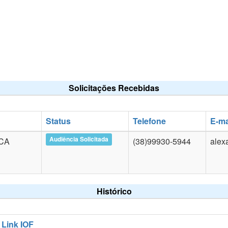
Solicitações Recebidas
Status
Telefone
E-ma
Audiência Solicitada
CA
(38)99930-5944
alex
Histórico
Link IOF