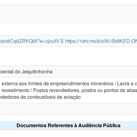
5Bnpo8Cq6ZRKQtA?e=zjoufV E https://1drv.ms/b/s!Ai1BdtK
iental do Jequitinhonha
il externa aos limites de empreendimentos minerários / Lavra a 
de revestimento / Postos revendedores, postos ou pontos de abas
endedores de combustíveis de aviação
Documentos Referentes à Audiência Pública