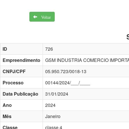
Voltar
ID
726
Empreendimento
GSM INDUSTRIA COMERCIO IMPORT
CNPJ/CPF
05.950.723/0018-13
Processo
00144/2024/___/____
Data Publicação
31/01/2024
Ano
2024
Mês
Janeiro
Classe
classe 4