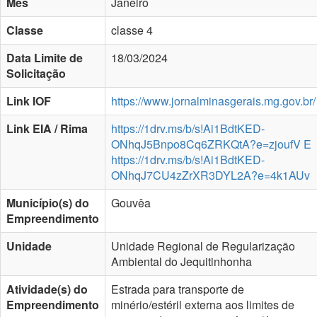
Mês
Janeiro
Classe
classe 4
Data Limite de
18/03/2024
Solicitação
Link IOF
https://www.jornalminasgerais.mg.gov.br/
Link EIA / Rima
https://1drv.ms/b/s!Ai1BdtKED-
ONhqJ5Bnpo8Cq6ZRKQtA?e=zjoufV E
https://1drv.ms/b/s!Ai1BdtKED-
ONhqJ7CU4zZrXR3DYL2A?e=4k1AUv
Município(s) do
Gouvêa
Empreendimento
Unidade
Unidade Regional de Regularização
Ambiental do Jequitinhonha
Atividade(s) do
Estrada para transporte de
Empreendimento
minério/estéril externa aos limites de