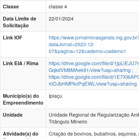
Classe
classe 4
Data Limite de
22/01/2024
Solicitação
Link IOF
https://www.jornalminasgerais.mg.gov.br
dataJornal=2023-12-
07&pagina=12&caderno=caderno1
Link EIA / Rima
https://drive.google.com/file/d/1jpLlEJU
GqkdVM8MAek91/view?usp=sharing ;
https://drive.google.com/file/d/1E7XI6A
r0DJbHMPkcPqEWL/view?usp=sharing
Município(s) do
Ipiaçu
Empreendimento
Unidade
Unidade Regional de Regularização Amb
Triângulo Mineiro
Atividade(s) do
Criação de bovinos, bubalinos, equinos,