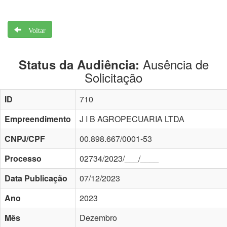
Voltar
Ausência de
Status da Audiência:
Solicitação
ID
710
Empreendimento
J I B AGROPECUARIA LTDA
CNPJ/CPF
00.898.667/0001-53
Processo
02734/2023/___/____
Data Publicação
07/12/2023
Ano
2023
Mês
Dezembro