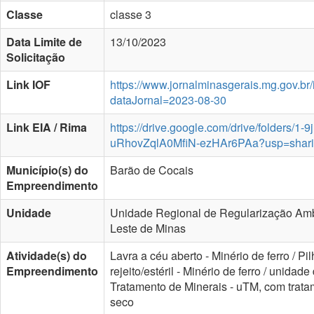
Classe
classe 3
Data Limite de
13/10/2023
Solicitação
Link IOF
https://www.jornalminasgerais.mg.gov.br
dataJornal=2023-08-30
Link EIA / Rima
https://drive.google.com/drive/folders/1-
uRhovZqlA0MfiN-ezHAr6PAa?usp=shar
Município(s) do
Barão de Cocais
Empreendimento
Unidade
Unidade Regional de Regularização Amb
Leste de Minas
Atividade(s) do
Lavra a céu aberto - Minério de ferro / Pi
Empreendimento
rejeito/estéril - Minério de ferro / unidade
Tratamento de Minerais - uTM, com trata
seco