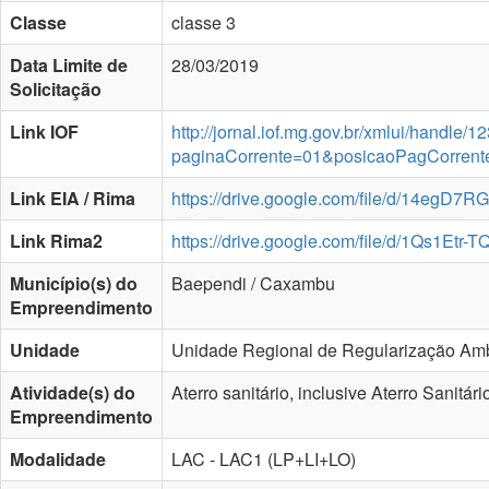
Classe
classe 3
Data Limite de
28/03/2019
Solicitação
Link IOF
http://jornal.iof.mg.gov.br/xmlui/handle
paginaCorrente=01&posicaoPagCorren
Link EIA / Rima
https://drive.google.com/file/d/14eg
Link Rima2
https://drive.google.com/file/d/1Qs1E
Município(s) do
Baependi / Caxambu
Empreendimento
Unidade
Unidade Regional de Regularização Amb
Atividade(s) do
Aterro sanitário, inclusive Aterro Sanit
Empreendimento
Modalidade
LAC - LAC1 (LP+LI+LO)