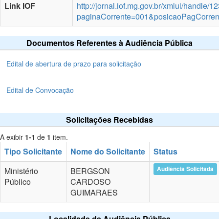
Link IOF
http://jornal.iof.mg.gov.br/xmlui/handle
paginaCorrente=001&posicaoPagCorre
Documentos Referentes à Audiência Pública
Edital de abertura de prazo para solicitação
Edital de Convocação
Solicitações Recebidas
A exibir
1-1
de
1
item.
Tipo Solicitante
Nome do Solicitante
Status
Audiência Solicitada
Ministério
BERGSON
Público
CARDOSO
GUIMARAES
Localidade da Audiência Pública