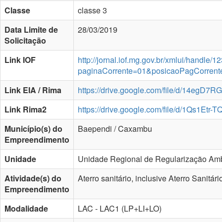
Classe
classe 3
Data Limite de
28/03/2019
Solicitação
Link IOF
http://jornal.iof.mg.gov.br/xmlui/handle
paginaCorrente=01&posicaoPagCorren
Link EIA / Rima
https://drive.google.com/file/d/14eg
Link Rima2
https://drive.google.com/file/d/1Qs1E
Município(s) do
Baependi / Caxambu
Empreendimento
Unidade
Unidade Regional de Regularização Amb
Atividade(s) do
Aterro sanitário, inclusive Aterro Sanit
Empreendimento
Modalidade
LAC - LAC1 (LP+LI+LO)