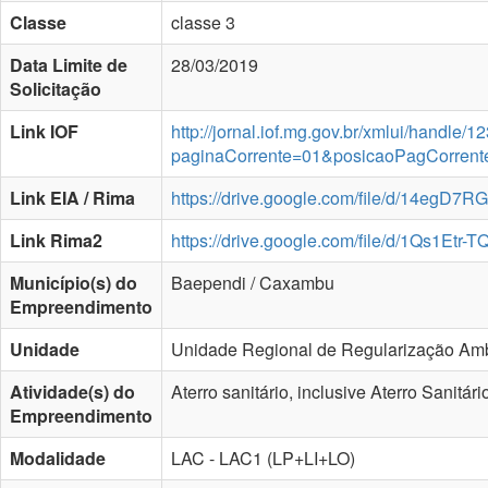
Classe
classe 3
Data Limite de
28/03/2019
Solicitação
Link IOF
http://jornal.iof.mg.gov.br/xmlui/handle
paginaCorrente=01&posicaoPagCorren
Link EIA / Rima
https://drive.google.com/file/d/14eg
Link Rima2
https://drive.google.com/file/d/1Qs1E
Município(s) do
Baependi / Caxambu
Empreendimento
Unidade
Unidade Regional de Regularização Amb
Atividade(s) do
Aterro sanitário, inclusive Aterro Sanit
Empreendimento
Modalidade
LAC - LAC1 (LP+LI+LO)