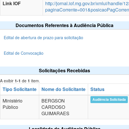
Link IOF
http://jornal.iof.mg.gov.br/xmlui/handle
paginaCorrente=001&posicaoPagCorre
Documentos Referentes à Audiência Pública
Edital de abertura de prazo para solicitação
Edital de Convocação
Solicitações Recebidas
A exibir
1-1
de
1
item.
Tipo Solicitante
Nome do Solicitante
Status
Audiência Solicitada
Ministério
BERGSON
Público
CARDOSO
GUIMARAES
Localidade da Audiência Pública