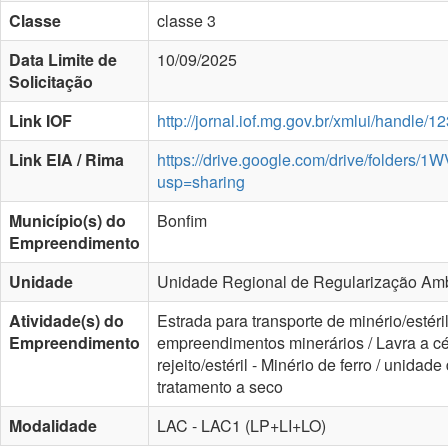
Classe
classe 3
Data Limite de
10/09/2025
Solicitação
Link IOF
http://jornal.iof.mg.gov.br/xmlui/handle
Link EIA / Rima
https://drive.google.com/drive/folde
usp=sharing
Município(s) do
Bonfim
Empreendimento
Unidade
Unidade Regional de Regularização Ambi
Atividade(s) do
Estrada para transporte de minério/estéri
Empreendimento
empreendimentos minerários / Lavra a céu
rejeito/estéril - Minério de ferro / unida
tratamento a seco
Modalidade
LAC - LAC1 (LP+LI+LO)