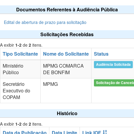
Documentos Referentes à Audiência Pública
Edital de abertura de prazo para solicitação
Solicitações Recebidas
A exibir
1-2
de
2
itens.
Tipo Solicitante
Nome do Solicitante
Status
Audiência Solicitada
Ministério
MPMG COMARCA
Público
DE BONFIM
Solicitação de Cance
Secretário
MPMG
Executivo do
COPAM
Histórico
A exibir
1-2
de
2
itens.
Data da Publicação
Data Limite
Link IOF