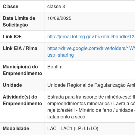
Classe
classe 3
Data Limite de
10/09/2025
Solicitação
Link IOF
http://jornal.iof.mg.gov.br/xmlui/handle
Link EIA / Rima
https://drive.google.com/drive/folde
usp=sharing
Município(s) do
Bonfim
Empreendimento
Unidade
Unidade Regional de Regularização Ambi
Atividade(s) do
Estrada para transporte de minério/estéri
Empreendimento
empreendimentos minerários / Lavra a céu
rejeito/estéril - Minério de ferro / unida
tratamento a seco
Modalidade
LAC - LAC1 (LP+LI+LO)