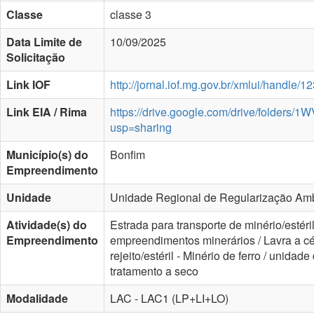
Classe
classe 3
Data Limite de
10/09/2025
Solicitação
Link IOF
http://jornal.iof.mg.gov.br/xmlui/handle
Link EIA / Rima
https://drive.google.com/drive/folde
usp=sharing
Município(s) do
Bonfim
Empreendimento
Unidade
Unidade Regional de Regularização Ambi
Atividade(s) do
Estrada para transporte de minério/estéri
Empreendimento
empreendimentos minerários / Lavra a céu
rejeito/estéril - Minério de ferro / unida
tratamento a seco
Modalidade
LAC - LAC1 (LP+LI+LO)