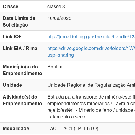
Classe
classe 3
Data Limite de
10/09/2025
Solicitação
Link IOF
http://jornal.iof.mg.gov.br/xmlui/handle
Link EIA / Rima
https://drive.google.com/drive/folde
usp=sharing
Município(s) do
Bonfim
Empreendimento
Unidade
Unidade Regional de Regularização Ambi
Atividade(s) do
Estrada para transporte de minério/estéri
Empreendimento
empreendimentos minerários / Lavra a céu
rejeito/estéril - Minério de ferro / unida
tratamento a seco
Modalidade
LAC - LAC1 (LP+LI+LO)