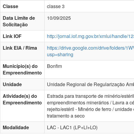
Classe
classe 3
Data Limite de
10/09/2025
Solicitação
Link IOF
http://jornal.iof.mg.gov.br/xmlui/handle
Link EIA / Rima
https://drive.google.com/drive/folde
usp=sharing
Município(s) do
Bonfim
Empreendimento
Unidade
Unidade Regional de Regularização Ambi
Atividade(s) do
Estrada para transporte de minério/estéri
Empreendimento
empreendimentos minerários / Lavra a céu
rejeito/estéril - Minério de ferro / unida
tratamento a seco
Modalidade
LAC - LAC1 (LP+LI+LO)