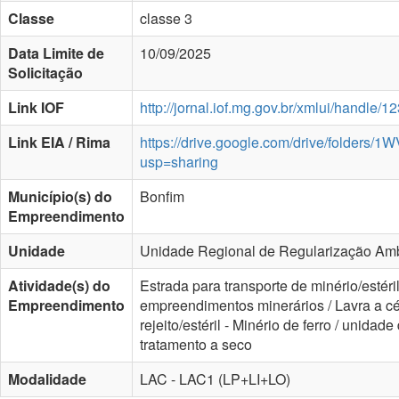
Classe
classe 3
Data Limite de
10/09/2025
Solicitação
Link IOF
http://jornal.iof.mg.gov.br/xmlui/handle
Link EIA / Rima
https://drive.google.com/drive/folde
usp=sharing
Município(s) do
Bonfim
Empreendimento
Unidade
Unidade Regional de Regularização Ambi
Atividade(s) do
Estrada para transporte de minério/estéri
Empreendimento
empreendimentos minerários / Lavra a céu
rejeito/estéril - Minério de ferro / unida
tratamento a seco
Modalidade
LAC - LAC1 (LP+LI+LO)