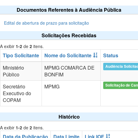
Documentos Referentes à Audiência Pública
Edital de abertura de prazo para solicitação
Solicitações Recebidas
A exibir
1-2
de
2
itens.
Tipo Solicitante
Nome do Solicitante
Status
Audiência Solicita
Ministério
MPMG COMARCA DE
Público
BONFIM
Solicitação de Ca
Secretário
MPMG
Executivo do
COPAM
Histórico
A exibir
1-2
de
2
itens.
Data da Publicação
Data Limite
Link IOF