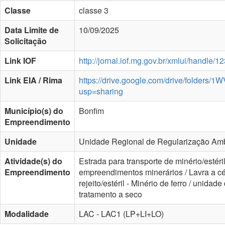
Classe
classe 3
Data Limite de
10/09/2025
Solicitação
Link IOF
http://jornal.iof.mg.gov.br/xmlui/handle
Link EIA / Rima
https://drive.google.com/drive/folde
usp=sharing
Município(s) do
Bonfim
Empreendimento
Unidade
Unidade Regional de Regularização Ambi
Atividade(s) do
Estrada para transporte de minério/estéri
Empreendimento
empreendimentos minerários / Lavra a céu
rejeito/estéril - Minério de ferro / unida
tratamento a seco
Modalidade
LAC - LAC1 (LP+LI+LO)