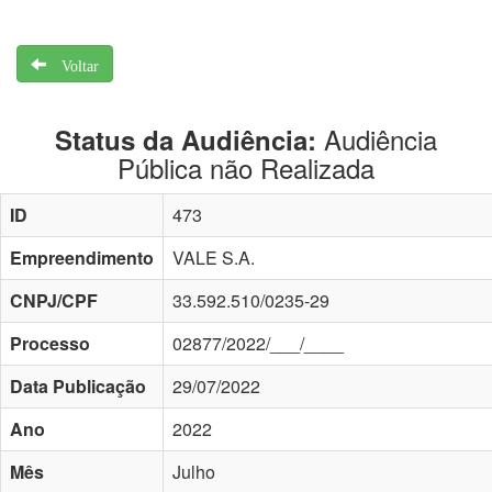
Voltar
Audiência
Status da Audiência:
Pública não Realizada
ID
473
Empreendimento
VALE S.A.
CNPJ/CPF
33.592.510/0235-29
Processo
02877/2022/___/____
Data Publicação
29/07/2022
Ano
2022
Mês
Julho