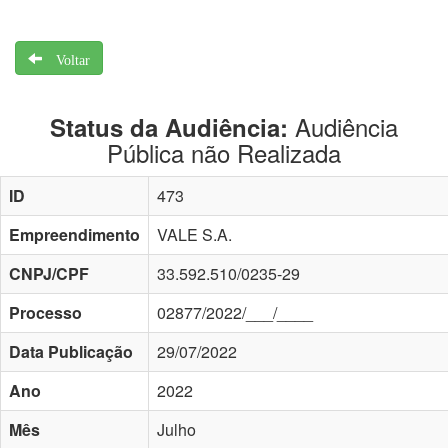
Voltar
Audiência
Status da Audiência:
Pública não Realizada
ID
473
Empreendimento
VALE S.A.
CNPJ/CPF
33.592.510/0235-29
Processo
02877/2022/___/____
Data Publicação
29/07/2022
Ano
2022
Mês
Julho