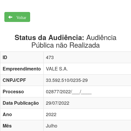
Voltar
Audiência
Status da Audiência:
Pública não Realizada
ID
473
Empreendimento
VALE S.A.
CNPJ/CPF
33.592.510/0235-29
Processo
02877/2022/___/____
Data Publicação
29/07/2022
Ano
2022
Mês
Julho