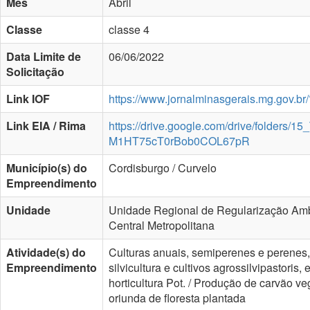
Mês
Abril
Classe
classe 4
Data Limite de
06/06/2022
Solicitação
Link IOF
https://www.jornalminasgerais.mg.gov.br/
Link EIA / Rima
https://drive.google.com/drive/folders/1
M1HT75cT0rBob0COL67pR
Município(s) do
Cordisburgo / Curvelo
Empreendimento
Unidade
Unidade Regional de Regularização Amb
Central Metropolitana
Atividade(s) do
Culturas anuais, semiperenes e perenes,
Empreendimento
silvicultura e cultivos agrossilvipastoris, 
horticultura Pot. / Produção de carvão ve
oriunda de floresta plantada