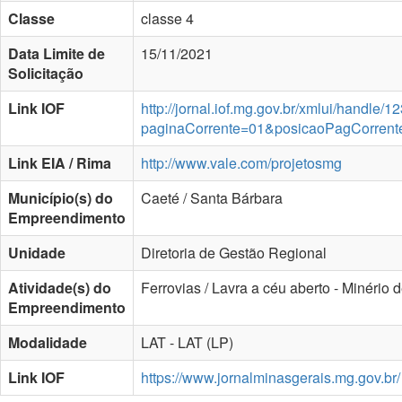
Classe
classe 4
Data Limite de
15/11/2021
Solicitação
Link IOF
http://jornal.iof.mg.gov.br/xmlui/handle
paginaCorrente=01&posicaoPagCorren
Link EIA / Rima
http://www.vale.com/projetosmg
Município(s) do
Caeté / Santa Bárbara
Empreendimento
Unidade
Diretoria de Gestão Regional
Atividade(s) do
Ferrovias / Lavra a céu aberto - Minério d
Empreendimento
Modalidade
LAT - LAT (LP)
Link IOF
https://www.jornalminasgerais.mg.gov.br/