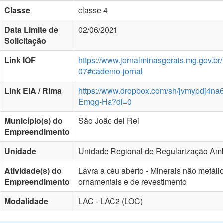
Classe
classe 4
Data Limite de
02/06/2021
Solicitação
Link IOF
https://www.jornalminasgerais.mg.gov.br
07#caderno-jornal
Link EIA / Rima
https://www.dropbox.com/sh/jvmypdj4n
Emqg-Ha?dl=0
Município(s) do
São João del Rei
Empreendimento
Unidade
Unidade Regional de Regularização Amb
Atividade(s) do
Lavra a céu aberto - Minerais não metáli
Empreendimento
ornamentais e de revestimento
Modalidade
LAC - LAC2 (LOC)