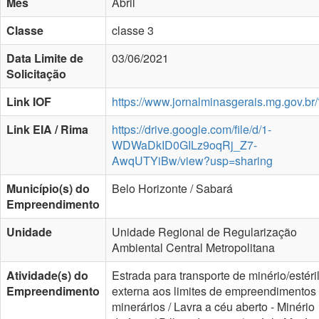
Mês
Abril
Classe
classe 3
Data Limite de
03/06/2021
Solicitação
Link IOF
https://www.jornalminasgerais.mg.gov.br/
Link EIA / Rima
https://drive.google.com/file/d/1-
WDWaDkID0GILz9oqRj_Z7-
AwqUTYiBw/view?usp=sharing
Município(s) do
Belo Horizonte / Sabará
Empreendimento
Unidade
Unidade Regional de Regularização
Ambiental Central Metropolitana
Atividade(s) do
Estrada para transporte de minério/estéri
Empreendimento
externa aos limites de empreendimentos
minerários / Lavra a céu aberto - Minério