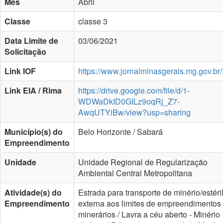
Mês
Abril
Classe
classe 3
Data Limite de
03/06/2021
Solicitação
Link IOF
https://www.jornalminasgerais.mg.gov.br/
Link EIA / Rima
https://drive.google.com/file/d/1-
WDWaDkID0GILz9oqRj_Z7-
AwqUTYiBw/view?usp=sharing
Município(s) do
Belo Horizonte / Sabará
Empreendimento
Unidade
Unidade Regional de Regularização
Ambiental Central Metropolitana
Atividade(s) do
Estrada para transporte de minério/estéri
Empreendimento
externa aos limites de empreendimentos
minerários / Lavra a céu aberto - Minério