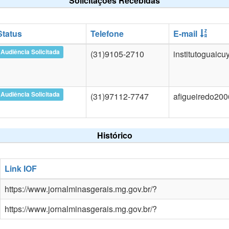
Solicitações Recebidas
Status
Telefone
E-mail
Audiência Solicitada
(31)9105-2710
institutoguaic
Audiência Solicitada
(31)97112-7747
afigueiredo20
Histórico
Link IOF
https://www.jornalminasgerais.mg.gov.br/?
https://www.jornalminasgerais.mg.gov.br/?