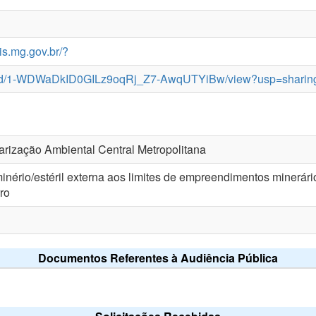
is.mg.gov.br/?
file/d/1-WDWaDkID0GILz9oqRj_Z7-AwqUTYiBw/view?usp=sharin
rização Ambiental Central Metropolitana
inério/estéril externa aos limites de empreendimentos minerários
rro
Documentos Referentes à Audiência Pública