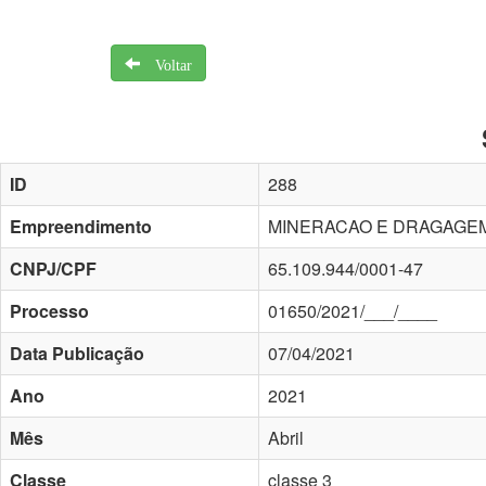
Voltar
ID
288
Empreendimento
MINERACAO E DRAGAGEM
CNPJ/CPF
65.109.944/0001-47
Processo
01650/2021/___/____
Data Publicação
07/04/2021
Ano
2021
Mês
Abril
Classe
classe 3