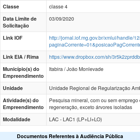
Classe
classe 4
Data Limite de
03/09/2020
Solicitação
Link IOF
http://jornal.iof.mg.gov.br/xmlui/handle
paginaCorrente=01&posicaoPagCorren
Link EIA / Rima
https://www.dropbox.com/sh/3r5k2z
Município(s) do
Itabira / João Monlevade
Empreendimento
Unidade
Unidade Regional de Regularização Amb
Atividade(s) do
Pesquisa mineral, com ou sem emprego d
Empreendimento
regeneração, exceto árvores isoladas
Modalidade
LAC - LAC1 (LP+LI+LO)
Documentos Referentes à Audiência Pública