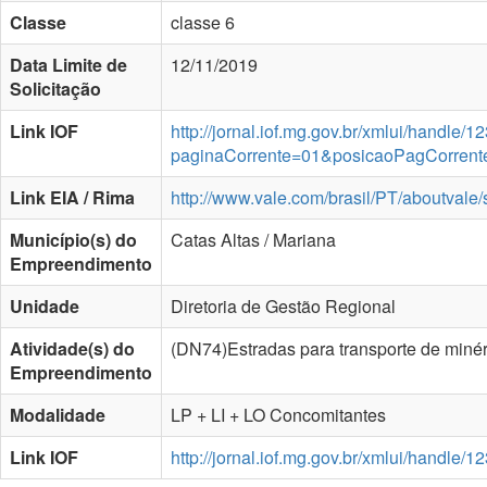
Classe
classe 6
Data Limite de
12/11/2019
Solicitação
Link IOF
http://jornal.iof.mg.gov.br/xmlui/handle
paginaCorrente=01&posicaoPagCorren
Link EIA / Rima
http://www.vale.com/brasil/PT/aboutvale
Município(s) do
Catas Altas / Mariana
Empreendimento
Unidade
Diretoria de Gestão Regional
Atividade(s) do
(DN74)Estradas para transporte de m
Empreendimento
Modalidade
LP + LI + LO Concomitantes
Link IOF
http://jornal.iof.mg.gov.br/xmlui/handle