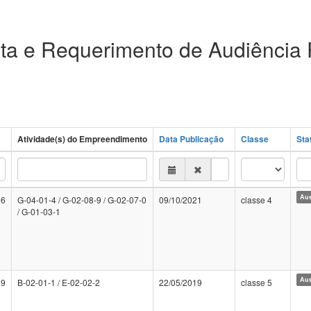
ta e Requerimento de Audiência 
Atividade(s) do Empreendimento
Data Publicação
Classe
Sta
Aus
16
G-04-01-4 / G-02-08-9 / G-02-07-0
09/10/2021
classe 4
/ G-01-03-1
Aus
19
B-02-01-1 / E-02-02-2
22/05/2019
classe 5