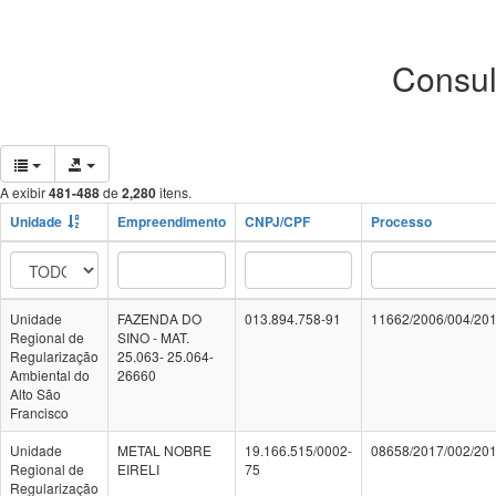
Consul
A exibir
481-488
de
2,280
itens.
Unidade
Empreendimento
CNPJ/CPF
Processo
Unidade
FAZENDA DO
013.894.758-91
11662/2006/004/20
Regional de
SINO - MAT.
Regularização
25.063- 25.064-
Ambiental do
26660
Alto São
Francisco
Unidade
METAL NOBRE
19.166.515/0002-
08658/2017/002/20
Regional de
EIRELI
75
Regularização