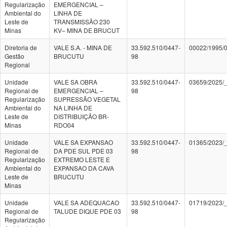
Regularização
EMERGENCIAL –
Ambiental do
LINHA DE
Leste de
TRANSMISSÃO 230
Minas
KV– MINA DE BRUCUT
Diretoria de
VALE S.A. - MINA DE
33.592.510/0447-
00022/1995/
Gestão
BRUCUTU
98
Regional
Unidade
VALE SA OBRA
33.592.510/0447-
03659/2025/
Regional de
EMERGENCIAL –
98
Regularização
SUPRESSÃO VEGETAL
Ambiental do
NA LINHA DE
Leste de
DISTRIBUIÇÃO BR-
Minas
RDO04
Unidade
VALE SA EXPANSAO
33.592.510/0447-
01365/2023/
Regional de
DA PDE SUL PDE 03
98
Regularização
EXTREMO LESTE E
Ambiental do
EXPANSAO DA CAVA
Leste de
BRUCUTU
Minas
Unidade
VALE SA ADEQUACAO
33.592.510/0447-
01719/2023/
Regional de
TALUDE DIQUE PDE 03
98
Regularização