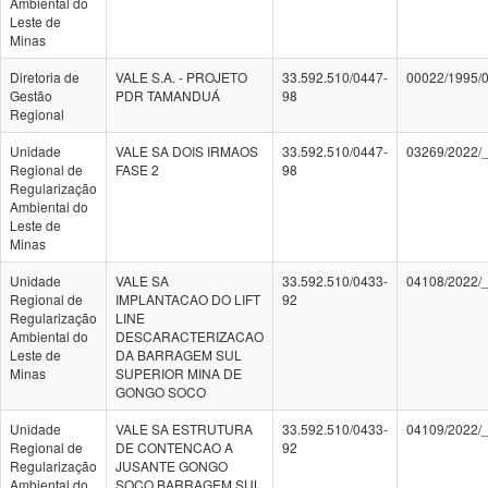
Ambiental do
Leste de
Minas
Diretoria de
VALE S.A. - PROJETO
33.592.510/0447-
00022/1995/
Gestão
PDR TAMANDUÁ
98
Regional
Unidade
VALE SA DOIS IRMAOS
33.592.510/0447-
03269/2022/
Regional de
FASE 2
98
Regularização
Ambiental do
Leste de
Minas
Unidade
VALE SA
33.592.510/0433-
04108/2022/
Regional de
IMPLANTACAO DO LIFT
92
Regularização
LINE
Ambiental do
DESCARACTERIZACAO
Leste de
DA BARRAGEM SUL
Minas
SUPERIOR MINA DE
GONGO SOCO
Unidade
VALE SA ESTRUTURA
33.592.510/0433-
04109/2022/
Regional de
DE CONTENCAO A
92
Regularização
JUSANTE GONGO
Ambiental do
SOCO BARRAGEM SUL