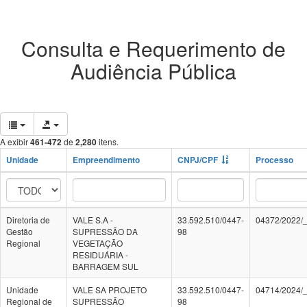
Consulta e Requerimento de
Audiência Pública
A exibir
461-472
de
2,280
itens.
Unidade
Empreendimento
CNPJ/CPF
Processo
Diretoria de
VALE S.A -
33.592.510/0447-
04372/2022/
Gestão
SUPRESSÃO DA
98
Regional
VEGETAÇÃO
RESIDUÁRIA -
BARRAGEM SUL
Unidade
VALE SA PROJETO
33.592.510/0447-
04714/2024/
Regional de
SUPRESSÃO
98