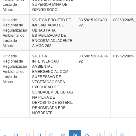
Leste de
SUPERIOR MINA DE
Minas
GONGO SOCO
Unidade
VALE SA PROJETO DE
33.592.510/0433-
00369/2025/
Regional de
IMPLANTACAO DE
92
Regularização
OBRAS PARA
Ambiental do
ESTABILIZACAO DE
Leste de
ENCOSTA ADJACENTE
Minas
A MGC 262
Unidade
VALE SA
33.592.510/0433-
01952/2023/
Regional de
INTERVENCAO
92
Regularização
AMBIENTAL
Ambiental do
EMERGENCIAL COM
Leste de
SUPRESSAO DE
Minas
VEGETACAO PARA
EXECUCAO DE
SONDAGEM DE OBRAS
NA PILHA DE
DEPOSITO DE ESTERIL
DENOMINADA PDE
NORDESTE
«
19
20
21
22
23
24
25
26
27
28