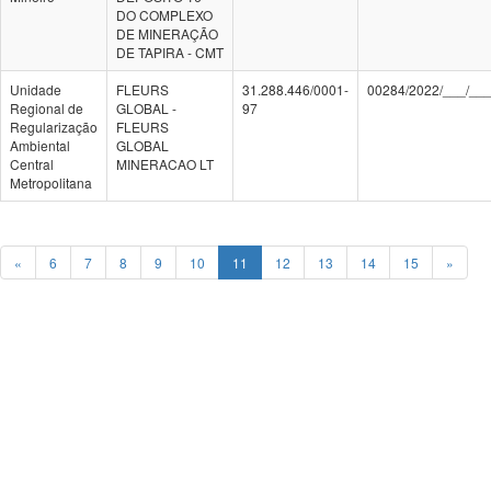
DO COMPLEXO
DE MINERAÇÃO
DE TAPIRA - CMT
Unidade
FLEURS
31.288.446/0001-
00284/2022/___/__
Regional de
GLOBAL -
97
Regularização
FLEURS
Ambiental
GLOBAL
Central
MINERACAO LT
Metropolitana
«
6
7
8
9
10
11
12
13
14
15
»