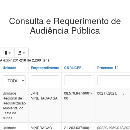
Consulta e Requerimento de
Audiência Pública
A exibir
201-210
de
2,280
itens.
Unidade
Empreendimento
CNPJ/CPF
Processo
Unidade
JMN
08.579.947/0001-
00217/2021/___/__
Regional de
MINERACAO SA
00
Regularização
Ambiental do
Leste de
Minas
Unidade
MINERACAO
21.263.637/0001-
00220/1989/012/20