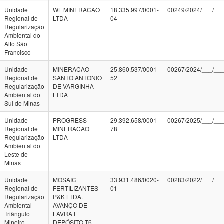
Unidade
WL MINERACAO
18.335.997/0001-
00249/2024/___/__
Regional de
LTDA
04
Regularização
Ambiental do
Alto São
Francisco
Unidade
MINERACAO
25.860.537/0001-
00267/2024/___/__
Regional de
SANTO ANTONIO
52
Regularização
DE VARGINHA
Ambiental do
LTDA
Sul de Minas
Unidade
PROGRESS
29.392.658/0001-
00267/2025/___/__
Regional de
MINERACAO
78
Regularização
LTDA
Ambiental do
Leste de
Minas
Unidade
MOSAIC
33.931.486/0020-
00283/2022/___/__
Regional de
FERTILIZANTES
01
Regularização
P&K LTDA. |
Ambiental
AVANÇO DE
Triângulo
LAVRA E
Mineiro
DEPÓSITO T6