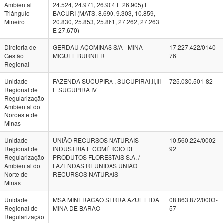
Ambiental
24.524, 24.971, 26.904 E 26.905) E
Triângulo
BACURI (MATS. 8.690, 9.303, 10.859,
Mineiro
20.830, 25.853, 25.861, 27.262, 27.263
E 27.670)
Diretoria de
GERDAU AÇOMINAS S/A - MINA
17.227.422/0140-
Gestão
MIGUEL BURNIER
76
Regional
Unidade
FAZENDA SUCUPIRA , SUCUPIRAI,II,III
725.030.501-82
Regional de
E SUCUPIRA IV
Regularização
Ambiental do
Noroeste de
Minas
Unidade
UNIÃO RECURSOS NATURAIS
10.560.224/0002-
Regional de
INDUSTRIA E COMÉRCIO DE
92
Regularização
PRODUTOS FLORESTAIS S.A. /
Ambiental do
FAZENDAS REUNIDAS UNIÃO
Norte de
RECURSOS NATURAIS
Minas
Unidade
MSA MINERACAO SERRA AZUL LTDA
08.863.872/0003-
Regional de
MINA DE BARAO
57
Regularização