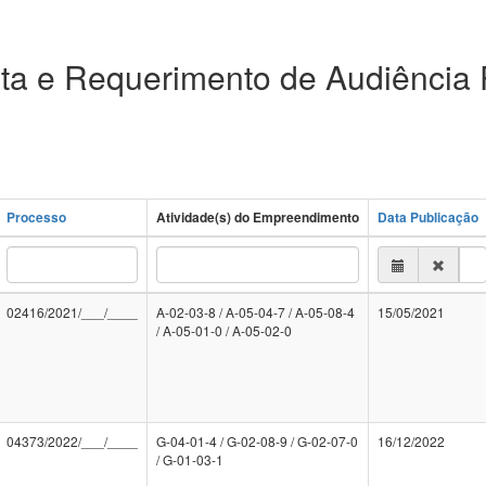
ta e Requerimento de Audiência 
Processo
Atividade(s) do Empreendimento
Data Publicação
02416/2021/___/____
A-02-03-8 / A-05-04-7 / A-05-08-4
15/05/2021
/ A-05-01-0 / A-05-02-0
04373/2022/___/____
G-04-01-4 / G-02-08-9 / G-02-07-0
16/12/2022
/ G-01-03-1