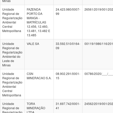
Minas
Unidade
FAZENDA
24.423.980/0007-
26561/2019/001/20
Regional de
PORTO DA
99
Regularização
MANGA -
Ambiental
MATRÍCULAS
Central
12.456, 12.460,
Metropolitana
13.481, 13.482 E
13.485
Unidade
VALE SA
33.592.510/0164-
00119/1986/116/20
Regional de
09
Regularização
Ambiental do
Leste de
Minas
Unidade
CSN
08.902.291/0001-
00786/2020/___/__
Regional de
MINERACAO S.A.
15
Regularização
Ambiental
Central
Metropolitana
Unidade
TORA
31.697.742/0001-
24562/2019/001/20
Regional de
MINERAÇÃO
41
Regularização
LTDA