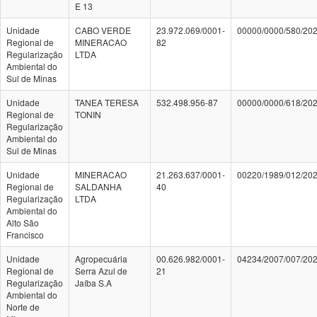
E 13
Unidade
CABO VERDE
23.972.069/0001-
00000/0000/580/20
Regional de
MINERACAO
82
Regularização
LTDA
Ambiental do
Sul de Minas
Unidade
TANEA TERESA
532.498.956-87
00000/0000/618/20
Regional de
TONIN
Regularização
Ambiental do
Sul de Minas
Unidade
MINERACAO
21.263.637/0001-
00220/1989/012/20
Regional de
SALDANHA
40
Regularização
LTDA
Ambiental do
Alto São
Francisco
Unidade
Agropecuária
00.626.982/0001-
04234/2007/007/20
Regional de
Serra Azul de
21
Regularização
Jaíba S.A
Ambiental do
Norte de