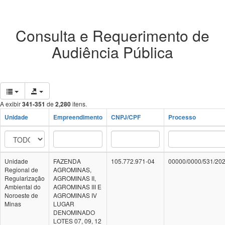
Consulta e Requerimento de
Audiência Pública
A exibir
341-351
de
2,280
itens.
Unidade
Empreendimento
CNPJ/CPF
Processo
Unidade
FAZENDA
105.772.971-04
00000/0000/531/20
Regional de
AGROMINAS,
Regularização
AGROMINAS II,
Ambiental do
AGROMINAS III E
Noroeste de
AGROMINAS IV
Minas
LUGAR
DENOMINADO
LOTES 07, 09, 12