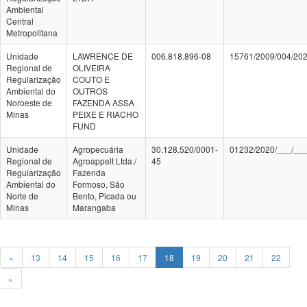
Ambiental
Central
Metropolitana
Unidade
LAWRENCE DE
006.818.896-08
15761/2009/004/20
Regional de
OLIVEIRA
Regularização
COUTO E
Ambiental do
OUTROS
Noroeste de
FAZENDA ASSA
Minas
PEIXE E RIACHO
FUND
Unidade
Agropecuária
30.128.520/0001-
01232/2020/___/__
Regional de
Agroappelt Ltda./
45
Regularização
Fazenda
Ambiental do
Formoso, São
Norte de
Bento, Picada ou
Minas
Marangaba
«
13
14
15
16
17
18
19
20
21
22
»