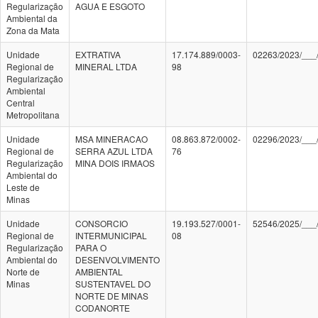
Regularização
AGUA E ESGOTO
Ambiental da
Zona da Mata
Unidade
EXTRATIVA
17.174.889/0003-
02263/2023/___
Regional de
MINERAL LTDA
98
Regularização
Ambiental
Central
Metropolitana
Unidade
MSA MINERACAO
08.863.872/0002-
02296/2023/___
Regional de
SERRA AZUL LTDA
76
Regularização
MINA DOIS IRMAOS
Ambiental do
Leste de
Minas
Unidade
CONSORCIO
19.193.527/0001-
52546/2025/___
Regional de
INTERMUNICIPAL
08
Regularização
PARA O
Ambiental do
DESENVOLVIMENTO
Norte de
AMBIENTAL
Minas
SUSTENTAVEL DO
NORTE DE MINAS
CODANORTE