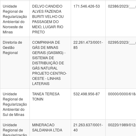
Unidade
DELVO CANDIDO
171.546.426-53
02386/2023/___
Regional de
ALVES FAZENDA
Regularização
BURITI VELHO OU
Ambiental do
PASSAGEM DO
Noroeste de
MEIO, LUGAR RIO
Minas
PRETO
Diretoria de
COMPANHIA DE
22.261.473/0001-
02395/2023/___
Gestão
GÁS DE MINAS
85
Regional
GERAIS (GASMIG) -
SISTEMA DE
DISTRIBUIÇÃO DE
GÁS NATURAL
PROJETO CENTRO-
OESTE - LINHAS
LATERAIS
Unidade
TANEA TERESA
532.498.956-87
00000/0000/618
Regional de
TONIN
Regularização
Ambiental do
Sul de Minas
Unidade
MINERACAO
21.263.637/0001-
00220/1989/012
Regional de
SALDANHA LTDA
40
Regularização