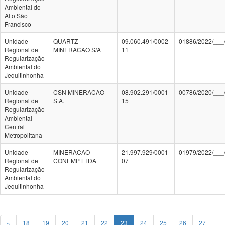
Ambiental do
Alto São
Francisco
Unidade
QUARTZ
09.060.491/0002-
01886/2022/___
Regional de
MINERACAO S/A
11
Regularização
Ambiental do
Jequitinhonha
Unidade
CSN MINERACAO
08.902.291/0001-
00786/2020/___
Regional de
S.A.
15
Regularização
Ambiental
Central
Metropolitana
Unidade
MINERACAO
21.997.929/0001-
01979/2022/___
Regional de
CONEMP LTDA
07
Regularização
Ambiental do
Jequitinhonha
«
18
19
20
21
22
23
24
25
26
27