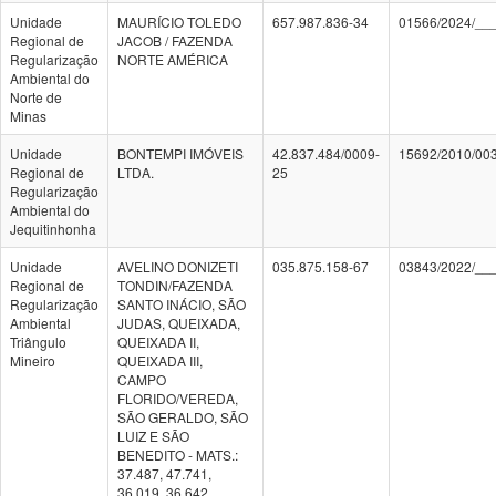
Unidade
MAURÍCIO TOLEDO
657.987.836-34
01566/2024/__
Regional de
JACOB / FAZENDA
Regularização
NORTE AMÉRICA
Ambiental do
Norte de
Minas
Unidade
BONTEMPI IMÓVEIS
42.837.484/0009-
15692/2010/00
Regional de
LTDA.
25
Regularização
Ambiental do
Jequitinhonha
Unidade
AVELINO DONIZETI
035.875.158-67
03843/2022/__
Regional de
TONDIN/FAZENDA
Regularização
SANTO INÁCIO, SÃO
Ambiental
JUDAS, QUEIXADA,
Triângulo
QUEIXADA II,
Mineiro
QUEIXADA III,
CAMPO
FLORIDO/VEREDA,
SÃO GERALDO, SÃO
LUIZ E SÃO
BENEDITO - MATS.:
37.487, 47.741,
36.019, 36.642,