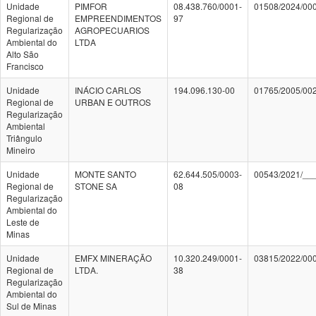
Unidade
PIMFOR
08.438.760/0001-
01508/2024/00
Regional de
EMPREENDIMENTOS
97
Regularização
AGROPECUARIOS
Ambiental do
LTDA
Alto São
Francisco
Unidade
INÁCIO CARLOS
194.096.130-00
01765/2005/00
Regional de
URBAN E OUTROS
Regularização
Ambiental
Triângulo
Mineiro
Unidade
MONTE SANTO
62.644.505/0003-
00543/2021/__
Regional de
STONE SA
08
Regularização
Ambiental do
Leste de
Minas
Unidade
EMFX MINERAÇÃO
10.320.249/0001-
03815/2022/00
Regional de
LTDA.
38
Regularização
Ambiental do
Sul de Minas