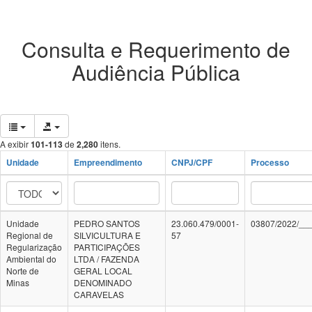
Consulta e Requerimento de
Audiência Pública
A exibir
101-113
de
2,280
itens.
Unidade
Empreendimento
CNPJ/CPF
Processo
Unidade
PEDRO SANTOS
23.060.479/0001-
03807/2022/__
Regional de
SILVICULTURA E
57
Regularização
PARTICIPAÇÕES
Ambiental do
LTDA / FAZENDA
Norte de
GERAL LOCAL
Minas
DENOMINADO
CARAVELAS