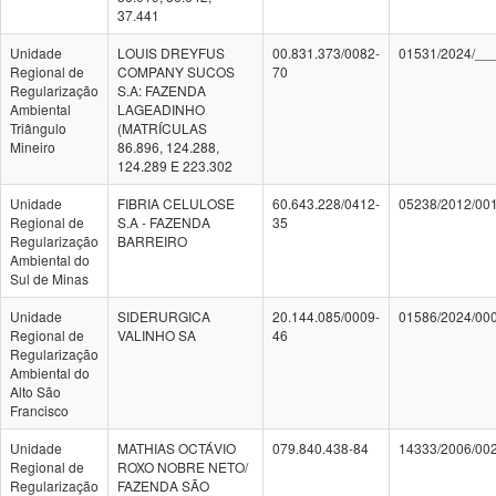
37.441
Unidade
LOUIS DREYFUS
00.831.373/0082-
01531/2024/__
Regional de
COMPANY SUCOS
70
Regularização
S.A: FAZENDA
Ambiental
LAGEADINHO
Triângulo
(MATRÍCULAS
Mineiro
86.896, 124.288,
124.289 E 223.302
Unidade
FIBRIA CELULOSE
60.643.228/0412-
05238/2012/00
Regional de
S.A - FAZENDA
35
Regularização
BARREIRO
Ambiental do
Sul de Minas
Unidade
SIDERURGICA
20.144.085/0009-
01586/2024/00
Regional de
VALINHO SA
46
Regularização
Ambiental do
Alto São
Francisco
Unidade
MATHIAS OCTÁVIO
079.840.438-84
14333/2006/00
Regional de
ROXO NOBRE NETO/
Regularização
FAZENDA SÃO