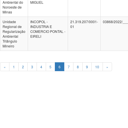
Ambiental do
MIGUEL
Noroeste de
Minas
Unidade
INCOPOL -
21.319.207/0001-
03868/2022/__
Regional de
INDUSTRIA E
01
Regularização
COMERCIO PONTAL -
Ambiental
EIRELI
Triângulo
Mineiro
«
1
2
3
4
5
6
7
8
9
10
»