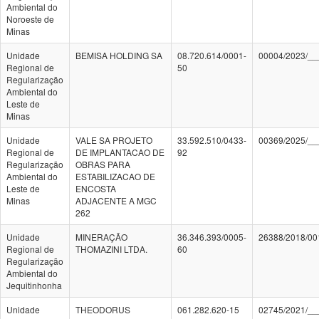
Ambiental do
Noroeste de
Minas
Unidade
BEMISA HOLDING SA
08.720.614/0001-
00004/2023/__
Regional de
50
Regularização
Ambiental do
Leste de
Minas
Unidade
VALE SA PROJETO
33.592.510/0433-
00369/2025/__
Regional de
DE IMPLANTACAO DE
92
Regularização
OBRAS PARA
Ambiental do
ESTABILIZACAO DE
Leste de
ENCOSTA
Minas
ADJACENTE A MGC
262
Unidade
MINERAÇÃO
36.346.393/0005-
26388/2018/00
Regional de
THOMAZINI LTDA.
60
Regularização
Ambiental do
Jequitinhonha
Unidade
THEODORUS
061.282.620-15
02745/2021/__