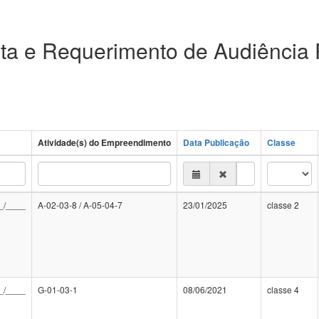
ta e Requerimento de Audiência 
Atividade(s) do Empreendimento
Data Publicação
Classe
_/____
A-02-03-8 / A-05-04-7
23/01/2025
classe 2
_/____
G-01-03-1
08/06/2021
classe 4