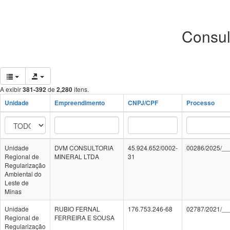
Consul
A exibir
381-392
de
2,280
itens.
Unidade
Empreendimento
CNPJ/CPF
Processo
Unidade
DVM CONSULTORIA
45.924.652/0002-
00286/2025/__
Regional de
MINERAL LTDA
31
Regularização
Ambiental do
Leste de
Minas
Unidade
RUBIO FERNAL
176.753.246-68
02787/2021/__
Regional de
FERREIRA E SOUSA
Regularização