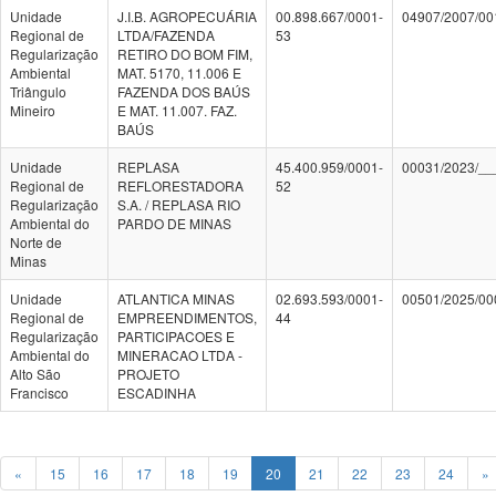
Unidade
J.I.B. AGROPECUÁRIA
00.898.667/0001-
04907/2007/00
Regional de
LTDA/FAZENDA
53
Regularização
RETIRO DO BOM FIM,
Ambiental
MAT. 5170, 11.006 E
Triângulo
FAZENDA DOS BAÚS
Mineiro
E MAT. 11.007. FAZ.
BAÚS
Unidade
REPLASA
45.400.959/0001-
00031/2023/__
Regional de
REFLORESTADORA
52
Regularização
S.A. / REPLASA RIO
Ambiental do
PARDO DE MINAS
Norte de
Minas
Unidade
ATLANTICA MINAS
02.693.593/0001-
00501/2025/00
Regional de
EMPREENDIMENTOS,
44
Regularização
PARTICIPACOES E
Ambiental do
MINERACAO LTDA -
Alto São
PROJETO
Francisco
ESCADINHA
«
15
16
17
18
19
20
21
22
23
24
»