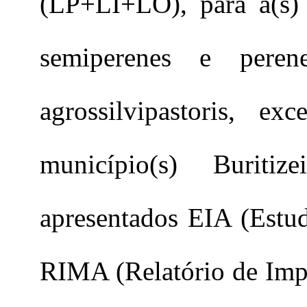
(LP+LI+LO), para a(s) a
semiperenes e perene
agrossilvipastoris, exc
município(s) Buriti
apresentados EIA (Estu
RIMA (Relatório de Imp