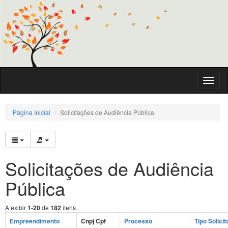
Toggle
naviga
Página Inicial
Solicitações de Audiência Pública
Solicitações de Audiência
Pública
A exibir
1-20
de
182
itens.
Empreendimento
Cnpj Cpf
Processo
Tipo Solicit