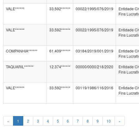
VALE******
33.592******
00022/1995/076/2019
Entidade Ci
Fins Lucrati
VALE******
33.592******
00022/1995/076/2019
Entidade Ci
Fins Lucrati
COMPANHIA******
61.409******
03184/2019/001/2019
Entidade Ci
Fins Lucrati
TAQUARIL******
12.374******
00000/0000/218/2020
Entidade Ci
Fins Lucrati
VALE******
33.592******
00119/1986/116/2016
Entidade Ci
Fins Lucrati
«
1
2
3
4
5
6
7
8
9
10
»