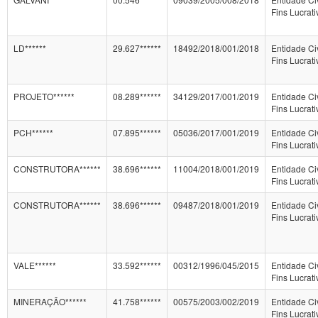
Fins Lucrati
LD******
29.627******
18492/2018/001/2018
Entidade Ci
Fins Lucrati
PROJETO******
08.289******
34129/2017/001/2019
Entidade Ci
Fins Lucrati
PCH******
07.895******
05036/2017/001/2019
Entidade Ci
Fins Lucrati
CONSTRUTORA******
38.696******
11004/2018/001/2019
Entidade Ci
Fins Lucrati
CONSTRUTORA******
38.696******
09487/2018/001/2019
Entidade Ci
Fins Lucrati
VALE******
33.592******
00312/1996/045/2015
Entidade Ci
Fins Lucrati
MINERAÇÃO******
41.758******
00575/2003/002/2019
Entidade Ci
Fins Lucrati