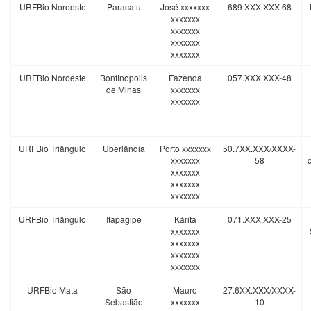
URFBio Noroeste
Paracatu
José xxxxxxx
689.XXX.XXX-68
xxxxxxx
xxxxxxx
xxxxxxx
xxxxxxx
URFBio Noroeste
Bonfinopolis
Fazenda
057.XXX.XXX-48
de Minas
xxxxxxx
xxxxxxx
URFBio Triângulo
Uberlândia
Porto xxxxxxx
50.7XX.XXX/XXXX-
xxxxxxx
58
xxxxxxx
xxxxxxx
xxxxxxx
URFBio Triângulo
Itapagipe
Kárita
071.XXX.XXX-25
xxxxxxx
xxxxxxx
xxxxxxx
xxxxxxx
URFBio Mata
São
Mauro
27.6XX.XXX/XXXX-
Sebastião
xxxxxxx
10