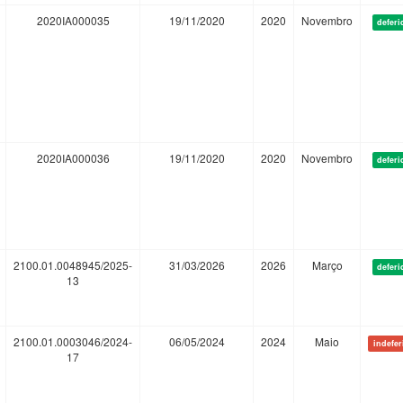
2020IA000035
19/11/2020
2020
Novembro
deferi
2020IA000036
19/11/2020
2020
Novembro
deferi
2100.01.0048945/2025-
31/03/2026
2026
Março
deferi
13
2100.01.0003046/2024-
06/05/2024
2024
Maio
indefer
17