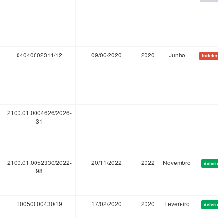
04040002311/12
09/06/2020
2020
Junho
indefer
2100.01.0004626/2026-
31
2100.01.0052330/2022-
20/11/2022
2022
Novembro
deferi
98
10050000430/19
17/02/2020
2020
Fevereiro
deferi