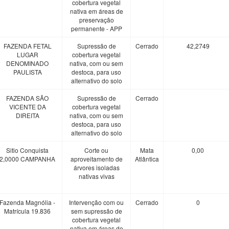
cobertura vegetal
nativa em áreas de
preservação
permanente - APP
FAZENDA FETAL
Supressão de
Cerrado
42,2749
LUGAR
cobertura vegetal
DENOMINADO
nativa, com ou sem
PAULISTA
destoca, para uso
alternativo do solo
FAZENDA SÃO
Supressão de
Cerrado
VICENTE DA
cobertura vegetal
DIREITA
nativa, com ou sem
destoca, para uso
alternativo do solo
Sitio Conquista
Corte ou
Mata
0,00
2,0000 CAMPANHA
aproveitamento de
Atlântica
árvores isoladas
nativas vivas
Fazenda Magnólia -
Intervenção com ou
Cerrado
0
Matrícula 19.836
sem supressão de
cobertura vegetal
nativa em áreas de