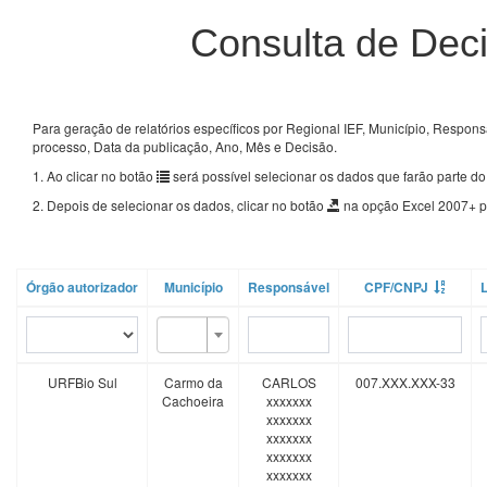
Consulta de Dec
Para geração de relatórios específicos por Regional IEF, Município, Respons
processo, Data da publicação, Ano, Mês e Decisão.
1. Ao clicar no botão
será possível selecionar os dados que farão parte do 
2. Depois de selecionar os dados, clicar no botão
na opção Excel 2007+ p
Órgão autorizador
Município
Responsável
CPF/CNPJ
L
URFBio Sul
Carmo da
CARLOS
007.XXX.XXX-33
Cachoeira
xxxxxxx
xxxxxxx
xxxxxxx
xxxxxxx
xxxxxxx