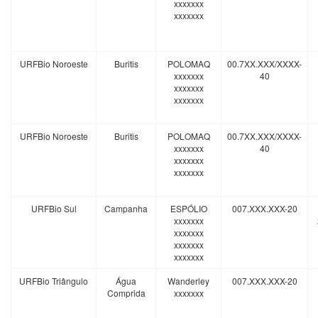
xxxxxxx
xxxxxxx
URFBio Noroeste
Buritis
POLOMAQ
00.7XX.XXX/XXXX-
xxxxxxx
40
xxxxxxx
xxxxxxx
URFBio Noroeste
Buritis
POLOMAQ
00.7XX.XXX/XXXX-
xxxxxxx
40
xxxxxxx
xxxxxxx
URFBio Sul
Campanha
ESPÓLIO
007.XXX.XXX-20
xxxxxxx
xxxxxxx
xxxxxxx
xxxxxxx
URFBio Triângulo
Água
Wanderley
007.XXX.XXX-20
Comprida
xxxxxxx