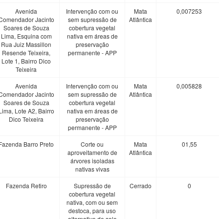
Avenida
Intervenção com ou
Mata
0,007253
Comendador Jacinto
sem supressão de
Atlântica
Soares de Souza
cobertura vegetal
Lima, Esquina com
nativa em áreas de
Rua Juiz Massillon
preservação
Resende Teixeira,
permanente - APP
Lote 1, Bairro Dico
Teixeira
Avenida
Intervenção com ou
Mata
0,005828
Comendador Jacinto
sem supressão de
Atlântica
Soares de Souza
cobertura vegetal
Lima, Lote A2, Bairro
nativa em áreas de
Dico Teixeira
preservação
permanente - APP
Fazenda Barro Preto
Corte ou
Mata
01,55
aproveitamento de
Atlântica
árvores isoladas
nativas vivas
Fazenda Retiro
Supressão de
Cerrado
0
cobertura vegetal
nativa, com ou sem
destoca, para uso
alternativo do solo