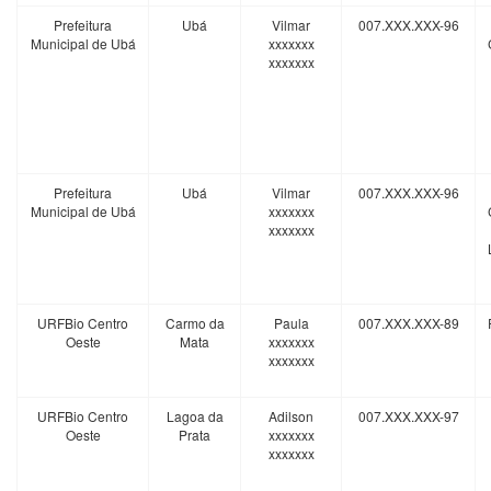
Prefeitura
Ubá
Vilmar
007.XXX.XXX-96
Municipal de Ubá
xxxxxxx
xxxxxxx
Prefeitura
Ubá
Vilmar
007.XXX.XXX-96
Municipal de Ubá
xxxxxxx
xxxxxxx
URFBio Centro
Carmo da
Paula
007.XXX.XXX-89
Oeste
Mata
xxxxxxx
xxxxxxx
URFBio Centro
Lagoa da
Adilson
007.XXX.XXX-97
Oeste
Prata
xxxxxxx
xxxxxxx