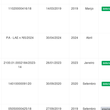
11020000416/18
14/03/2019
2019
Março
deferi
P.A - LAE n.º65/2024
30/04/2024
2024
Abril
2100.01.0002184/2023-
26/01/2023
2023
Janeiro
deferi
14
14010000091/20
30/09/2020
2020
Setembro
deferi
05050000425/18
27/09/2019
2019
Setembro
arquiv