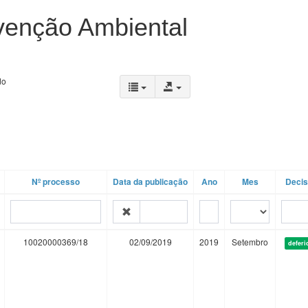
venção Ambiental
do
Nº processo
Data da publicação
Ano
Mes
Deci
10020000369/18
02/09/2019
2019
Setembro
deferi