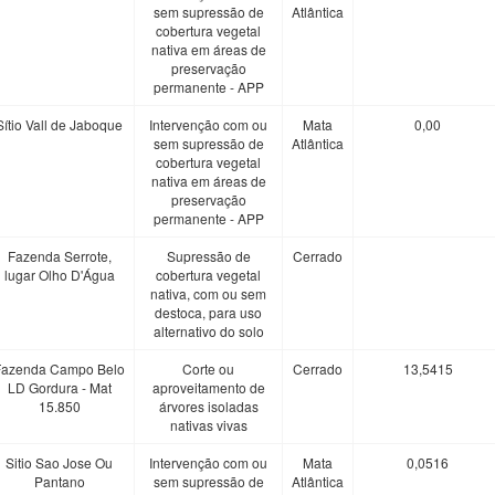
sem supressão de
Atlântica
cobertura vegetal
nativa em áreas de
preservação
permanente - APP
Sítio Vall de Jaboque
Intervenção com ou
Mata
0,00
sem supressão de
Atlântica
cobertura vegetal
nativa em áreas de
preservação
permanente - APP
Fazenda Serrote,
Supressão de
Cerrado
lugar Olho D'Água
cobertura vegetal
nativa, com ou sem
destoca, para uso
alternativo do solo
Fazenda Campo Belo
Corte ou
Cerrado
13,5415
LD Gordura - Mat
aproveitamento de
15.850
árvores isoladas
nativas vivas
Sitio Sao Jose Ou
Intervenção com ou
Mata
0,0516
Pantano
sem supressão de
Atlântica