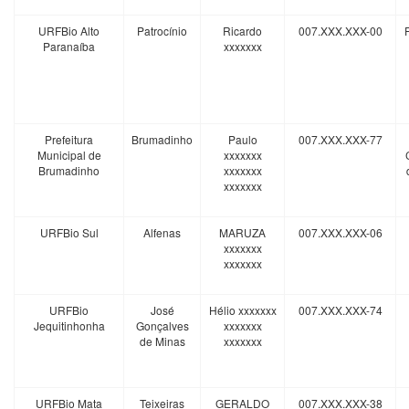
URFBio Alto
Patrocínio
Ricardo
007.XXX.XXX-00
Paranaíba
xxxxxxx
Prefeitura
Brumadinho
Paulo
007.XXX.XXX-77
Municipal de
xxxxxxx
Brumadinho
xxxxxxx
xxxxxxx
URFBio Sul
Alfenas
MARUZA
007.XXX.XXX-06
xxxxxxx
xxxxxxx
URFBio
José
Hélio xxxxxxx
007.XXX.XXX-74
Jequitinhonha
Gonçalves
xxxxxxx
de Minas
xxxxxxx
URFBio Mata
Teixeiras
GERALDO
007.XXX.XXX-38