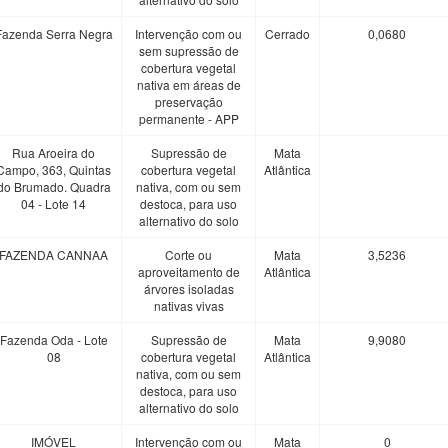
Fazenda Serra Negra
Intervenção com ou
Cerrado
0,0680
sem supressão de
cobertura vegetal
nativa em áreas de
preservação
permanente - APP
Rua Aroeira do
Supressão de
Mata
Campo, 363, Quintas
cobertura vegetal
Atlântica
do Brumado. Quadra
nativa, com ou sem
04 - Lote 14
destoca, para uso
alternativo do solo
FAZENDA CANNAA
Corte ou
Mata
3,5236
aproveitamento de
Atlântica
árvores isoladas
nativas vivas
Fazenda Oda - Lote
Supressão de
Mata
9,9080
08
cobertura vegetal
Atlântica
nativa, com ou sem
destoca, para uso
alternativo do solo
IMÓVEL
Intervenção com ou
Mata
0