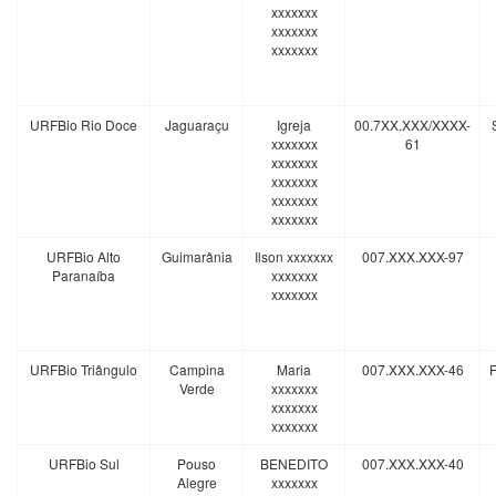
xxxxxxx
xxxxxxx
xxxxxxx
URFBio Rio Doce
Jaguaraçu
Igreja
00.7XX.XXX/XXXX-
xxxxxxx
61
xxxxxxx
xxxxxxx
xxxxxxx
xxxxxxx
URFBio Alto
Guimarânia
Ilson xxxxxxx
007.XXX.XXX-97
Paranaíba
xxxxxxx
xxxxxxx
URFBio Triângulo
Campina
Maria
007.XXX.XXX-46
Verde
xxxxxxx
xxxxxxx
xxxxxxx
URFBio Sul
Pouso
BENEDITO
007.XXX.XXX-40
Alegre
xxxxxxx