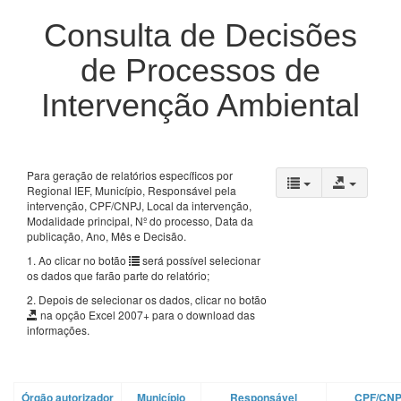
Consulta de Decisões
de Processos de
Intervenção Ambiental
Para geração de relatórios específicos por
Regional IEF, Município, Responsável pela
intervenção, CPF/CNPJ, Local da intervenção,
Modalidade principal, Nº do processo, Data da
publicação, Ano, Mês e Decisão.
1. Ao clicar no botão
será possível selecionar
os dados que farão parte do relatório;
2. Depois de selecionar os dados, clicar no botão
na opção Excel 2007+ para o download das
informações.
Órgão autorizador
Município
Responsável
CPF/CNP