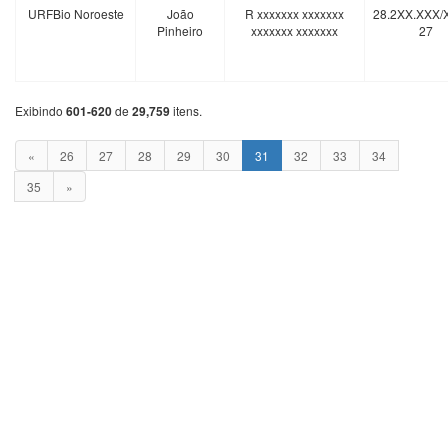
URFBio Noroeste
João
R xxxxxxx xxxxxxx
28.2XX.XXX/
Pinheiro
xxxxxxx xxxxxxx
27
Exibindo
601-620
de
29,759
itens.
«
26
27
28
29
30
31
32
33
34
35
»