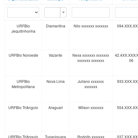
URFBio
Diamantina
Nilo xxxxxxx xxxxxxx
094.XXX.XX
Jequitinhonha
URFBio Noroeste
Vazante
Nexa xxxxxxx xxxxxxx
42.4XX.XXX/
xxxxxxx xxxxxxx
06
URFBio
Nova Lima
Juliano xxxxxxx
933.XXX.XX
Metropolitana
xxxxxxx
URFBio Triângulo
Araguari
Wilson xxxxxxx
554.XXX.XX
URFBio Triângulo
Tupaciguara
Rodolfo xxxxxxx
037.XXX.XX