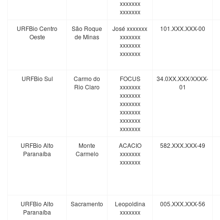
xxxxxxx
xxxxxxx
URFBio Centro
São Roque
José xxxxxxx
101.XXX.XXX-00
Oeste
de Minas
xxxxxxx
xxxxxxx
xxxxxxx
URFBio Sul
Carmo do
FOCUS
34.0XX.XXX/XXXX-
Rio Claro
xxxxxxx
01
xxxxxxx
xxxxxxx
xxxxxxx
xxxxxxx
xxxxxxx
URFBio Alto
Monte
ACACIO
582.XXX.XXX-49
Paranaíba
Carmelo
xxxxxxx
xxxxxxx
URFBio Alto
Sacramento
Leopoldina
005.XXX.XXX-56
Paranaíba
xxxxxxx