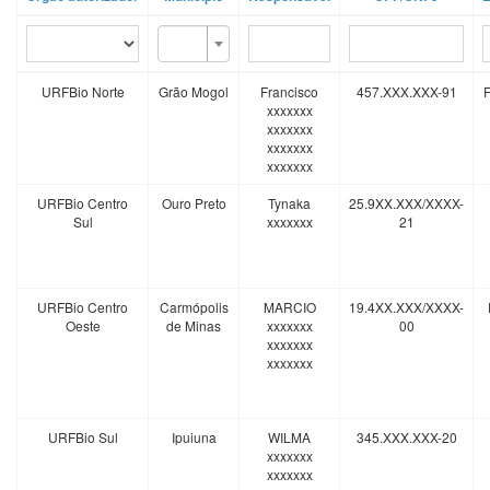
URFBio Norte
Grão Mogol
Francisco
457.XXX.XXX-91
xxxxxxx
xxxxxxx
xxxxxxx
xxxxxxx
URFBio Centro
Ouro Preto
Tynaka
25.9XX.XXX/XXXX-
Sul
xxxxxxx
21
URFBio Centro
Carmópolis
MARCIO
19.4XX.XXX/XXXX-
Oeste
de Minas
xxxxxxx
00
xxxxxxx
xxxxxxx
URFBio Sul
Ipuiuna
WILMA
345.XXX.XXX-20
xxxxxxx
xxxxxxx