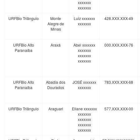
xxxxxxx
xxxxxxx
URFBio Triângulo
Monte
Luiz xxxxxxx
428.XXX.XXX-49
Alegre de
xxxxxxx
Minas
URFBio Alto
Araxá
Abel xxxxxxx
000.XXX.XXX-76
Paranaíba
xxxxxxx
xxxxxxx
xxxxxxx
URFBio Alto
Abadia dos
JOSÉ xxxxxxx
783.XXX.XXX-68
Paranaíba
Dourados
xxxxxxx
URFBio Triângulo
Araguari
Eliane xxxxxxx
577.XXX.XXX-00
xxxxxxx
xxxxxxx
xxxxxxx
xxxxxxx