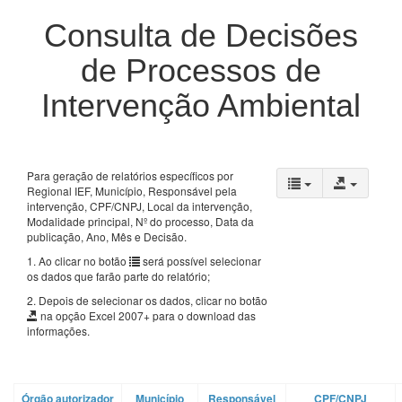
Consulta de Decisões
de Processos de
Intervenção Ambiental
Para geração de relatórios específicos por
Regional IEF, Município, Responsável pela
intervenção, CPF/CNPJ, Local da intervenção,
Modalidade principal, Nº do processo, Data da
publicação, Ano, Mês e Decisão.
1. Ao clicar no botão
será possível selecionar
os dados que farão parte do relatório;
2. Depois de selecionar os dados, clicar no botão
na opção Excel 2007+ para o download das
informações.
Órgão autorizador
Município
Responsável
CPF/CNPJ